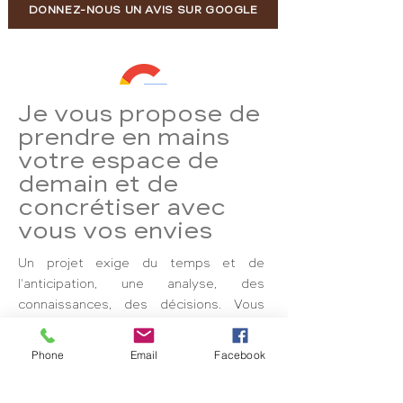
DONNEZ-NOUS UN AVIS SUR GOOGLE
Je vous propose de
4,5
prendre en mains
votre espace de
8 avis Google
demain et de
concrétiser avec
vous vos envies
Un projet exige du temps et de
l'anticipation, une analyse, des
connaissances, des décisions. Vous
faire accompagner par un architecte
d'intérieur, c'est prendre soin de vous !
Phone
Email
Facebook
Martine Zoccolo