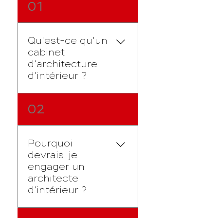
01
Qu'est-ce qu'un
cabinet
d'architecture
d'intérieur ?
Un cabinet
02
d'architecture d'intérieur
est une entreprise
spécialisée dans la
Pourquoi
conception et la
devrais-je
réalisation de projets
engager un
d'aménagement et de
architecte
design intérieur. Les
d'intérieur ?
architectes d'intérieur
travaillent en étroite
Engager un architecte