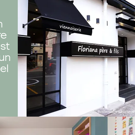
n
re
st
un
el