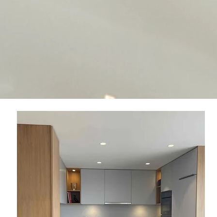
tecte d'intérieur à Lyon
ble vos espaces de vie
qui vous ressemblent