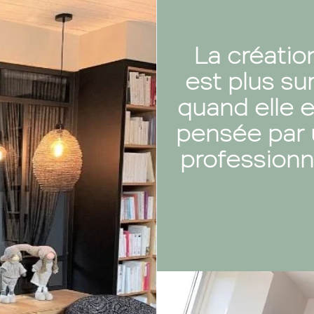
La créatio
est plus su
quand elle e
pensée par 
professionn